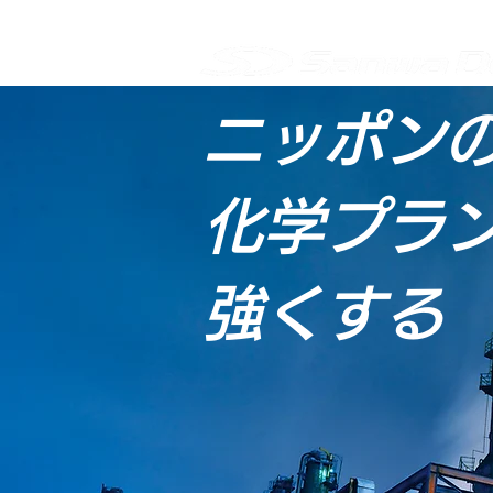
ニッポン
ABOUT
/ 会社について
化学プラ
強くする