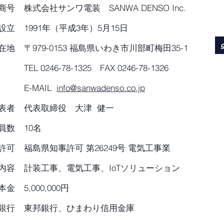
商号
株式会社サンワ電装 SANWA DENSO Inc.
設立
1991年（平成3年）5月15日
在地
〒979-0153 福島県いわき市川部町梅田35-1
TEL 0246-78-1325 FAX 0246-78-1326
E-MAIL
info@sanwadenso.co.jp
表者
代表取締役 大津 健一
員数
10名
許可
福島県知事許可 第26249号 電気工事業
内容
計装工事、電気工事、IoTソリューション
本金
5,000,000円
銀行
東邦銀行、ひまわり信用金庫