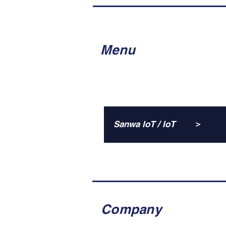
Menu
＞
Sanwa IoT / IoT
Company