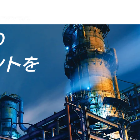
ABOUT
SERVICES
Sanwa IoT
の
ントを