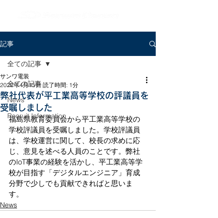
記事
全ての記事
サンワ電装
全ての記事
2022年4月15日
読了時間: 1分
弊社代表が平工業高等学校の評議員を
News
受嘱しました
Recruit Information
福島県教育委員会から平工業高等学校の
学校評議員を受嘱しました。学校評議員
は、学校運営に関して、校長の求めに応
じ、意見を述べる人員のことです。弊社
のIoT事業の経験を活かし、平工業高等学
校が目指す「デジタルエンジニア」育成
分野で少しでも貢献できればと思いま
す。
News