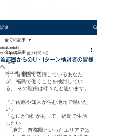
記事
全ての記事
otsukenichi
全ての記事
2024年8月22日
読了時間: 2分
首都圏からのU・Iターン検討者の皆様
News
へ
Recruit Information
今、首都圏で活躍しているあなた
が、福島で働くことを検討してい
る。 その理由は様々だと思います。 
「ご両親や知人が住む地元で働いた
い」 
「なにか“縁”があって、福島で生活
したい」
 「地方、首都圏といったエリアでは